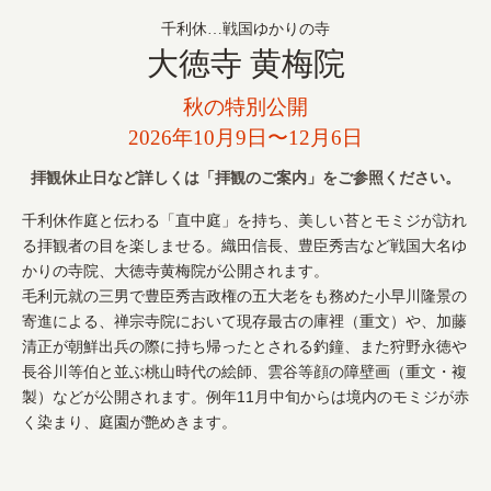
千利休…戦国ゆかりの寺
大徳寺 黄梅院
秋の特別公開
2026年10月9日〜12月6日
拝観休止日など詳しくは「拝観のご案内」をご参照ください。
千利休作庭と伝わる「直中庭」を持ち、美しい苔とモミジが訪れ
る拝観者の目を楽しませる。織田信長、豊臣秀吉など戦国大名ゆ
かりの寺院、大徳寺黄梅院が公開されます。
毛利元就の三男で豊臣秀吉政権の五大老をも務めた小早川隆景の
寄進による、禅宗寺院において現存最古の庫裡（重文）や、加藤
清正が朝鮮出兵の際に持ち帰ったとされる釣鐘、また狩野永徳や
長谷川等伯と並ぶ桃山時代の絵師、雲谷等顔の障壁画（重文・複
製）などが公開されます。例年11月中旬からは境内のモミジが赤
く染まり、庭園が艶めきます。