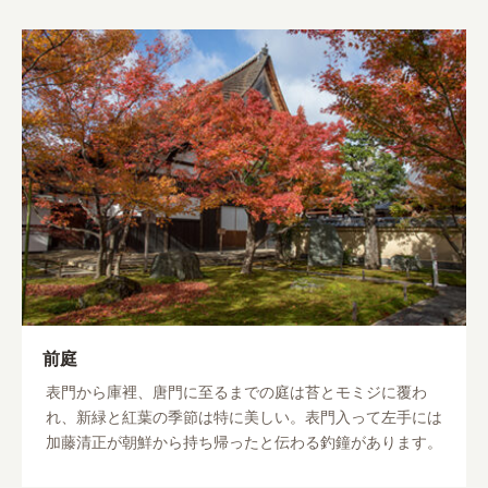
前庭
表門から庫裡、唐門に至るまでの庭は苔とモミジに覆わ
れ、新緑と紅葉の季節は特に美しい。表門入って左手には
加藤清正が朝鮮から持ち帰ったと伝わる釣鐘があります。