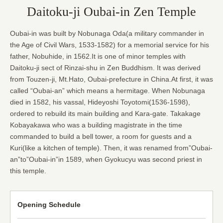
Daitoku-ji Oubai-in Zen Temple
Oubai-in was built by Nobunaga Oda(a military commander in
the Age of Civil Wars, 1533-1582) for a memorial service for his
father, Nobuhide, in 1562.It is one of minor temples with
Daitoku-ji sect of Rinzai-shu in Zen Buddhism. It was derived
from Touzen-ji, Mt.Hato, Oubai-prefecture in China.At first, it was
called “Oubai-an” which means a hermitage. When Nobunaga
died in 1582, his vassal, Hideyoshi Toyotomi(1536-1598),
ordered to rebuild its main building and Kara-gate. Takakage
Kobayakawa who was a building magistrate in the time
commanded to build a bell tower, a room for guests and a
Kuri(like a kitchen of temple). Then, it was renamed from”Oubai-
an”to”Oubai-in”in 1589, when Gyokucyu was second priest in
this temple.
Opening Schedule