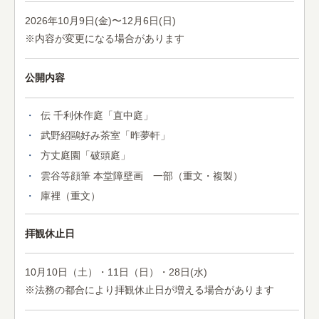
2026年10月9日(金)〜12月6日(日)
※内容が変更になる場合があります
公開内容
伝 千利休作庭「直中庭」
武野紹鷗好み茶室「昨夢軒」
方丈庭園「破頭庭」
雲谷等顔筆 本堂障壁画 一部（重文・複製）
庫裡（重文）
拝観休止日
10月10日（土）・11日（日）・28日(水)
※法務の都合により拝観休止日が増える場合があります