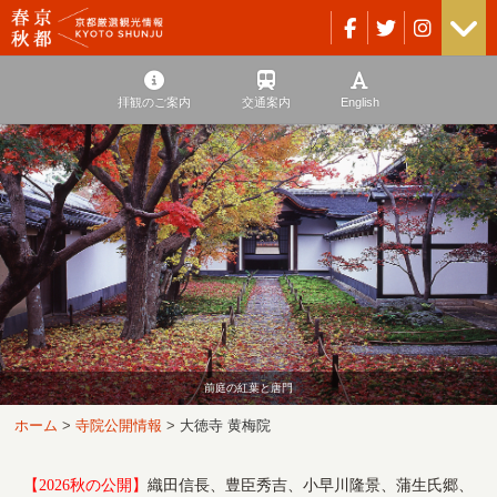
拝観のご案内
交通案内
English
前庭の紅葉と唐門
ホーム
>
寺院公開情報
>
大徳寺 黄梅院
【2026秋の公開】
織田信長、豊臣秀吉、小早川隆景、蒲生氏郷、