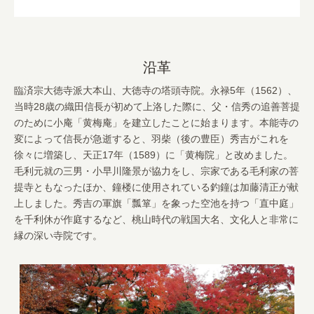
沿革
臨済宗大徳寺派大本山、大徳寺の塔頭寺院。永禄5年（1562）、
当時28歳の織田信長が初めて上洛した際に、父・信秀の追善菩提
のために小庵「黄梅庵」を建立したことに始まります。本能寺の
変によって信長が急逝すると、羽柴（後の豊臣）秀吉がこれを
徐々に増築し、天正17年（1589）に「黄梅院」と改めました。
毛利元就の三男・小早川隆景が協力をし、宗家である毛利家の菩
提寺ともなったほか、鐘楼に使用されている釣鐘は加藤清正が献
上しました。秀吉の軍旗「瓢箪」を象った空池を持つ「直中庭」
を千利休が作庭するなど、桃山時代の戦国大名、文化人と非常に
縁の深い寺院です。