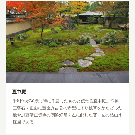
直中庭
千利休が66歳に時に作庭したものと伝わる直中庭。不動
三尊石を正面に豊臣秀吉公の希望により瓢箪をかたどった
池や加藤清正伝承の朝鮮灯篭を左に配した苔一面の枯山水
庭園である。