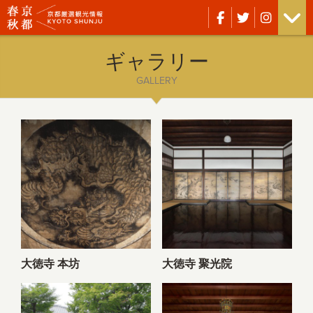
ギャラリー
GALLERY
大徳寺 本坊
大徳寺 聚光院