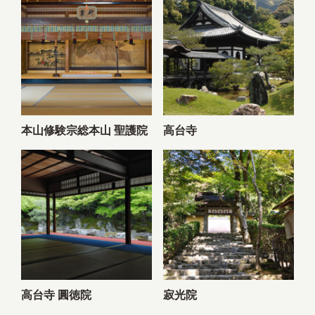
本山修験宗総本山 聖護院
高台寺
高台寺 圓徳院
寂光院