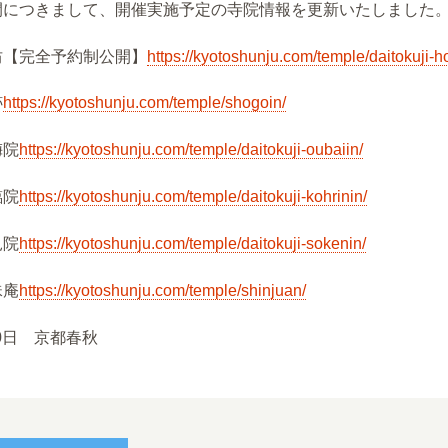
開につきまして、開催実施予定の寺院情報を更新いたしました
坊【完全予約制公開】
https://kyotoshunju.com/temple/daitokuji-h
跡
https://kyotoshunju.com/temple/shogoin/
梅院
https://kyotoshunju.com/temple/daitokuji-oubaiin/
臨院
https://kyotoshunju.com/temple/daitokuji-kohrinin/
見院
https://kyotoshunju.com/temple/daitokuji-sokenin/
珠庵
https://kyotoshunju.com/temple/shinjuan/
20日 京都春秋