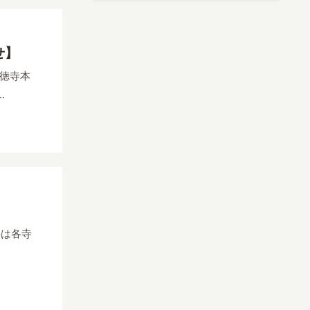
せ】
大徳寺本
.
要は各寺