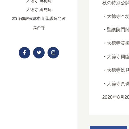
大徳寺 黄梅院
秋の特別公
大徳寺 総見院
・大徳寺本
本山修験宗総本山 聖護院門跡
高台寺
・聖護院門
・大徳寺黄
・大徳寺興
・大徳寺総
・大徳寺真
2020年8月