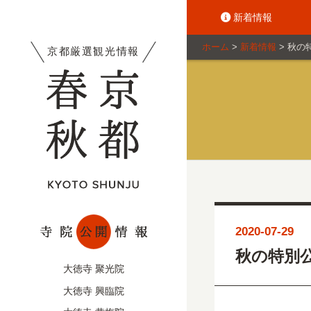
新着情報
ホーム
>
新着情報
>
秋の
京都厳選観光情報
2020-07-29
秋の特別公
大徳寺 聚光院
大徳寺 興臨院